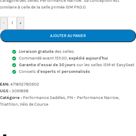
catégorie des selles Performance Narrow. Sa conception est
similaire à celle de la selle primée ISM PN3.0.
-
+
AJOUTER AU PANIER
Livraison gratuite
des selles
Commandé avant 15h30,
expédié aujourd'hui
Garantie d’essai de 30 jours
sur les selles ISM et EasySeat
Conseils
d'experts
et
personnalisés
EAN:
4716112780902
UGS :
3091898
Catégorie :
Performance Saddles
,
PN – Performance Narrow
,
Triathlon
,
Vélo de Course