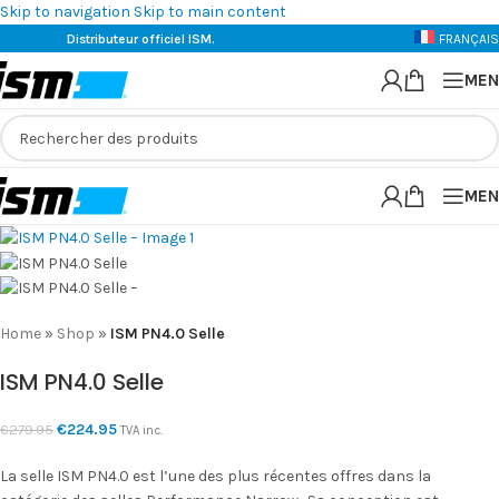
Skip to navigation
Skip to main content
Distributeur officiel ISM.
FRANÇAIS
-20%
MEN
MEN
Home
»
Shop
»
ISM PN4.0 Selle
ISM PN4.0 Selle
€
224.95
€
279.95
TVA inc.
La selle ISM PN4.0 est l’une des plus récentes offres dans la