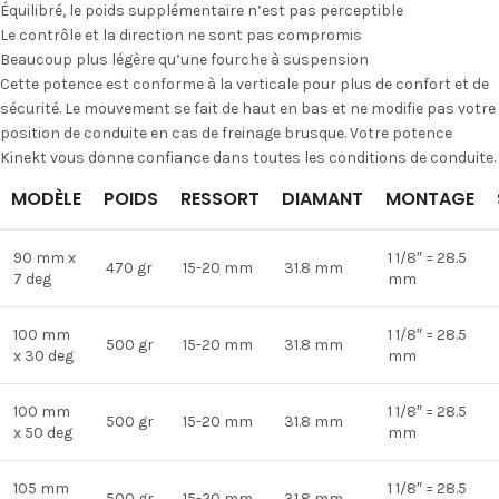
Équilibré, le poids supplémentaire n’est pas perceptible
Le contrôle et la direction ne sont pas compromis
Beaucoup plus légère qu’une fourche à suspension
Cette potence est conforme à la verticale pour plus de confort et de
sécurité. Le mouvement se fait de haut en bas et ne modifie pas votre
position de conduite en cas de freinage brusque. Votre potence
Kinekt vous donne confiance dans toutes les conditions de conduite.
MODÈLE
POIDS
RESSORT
DIAMANT
MONTAGE
90 mm x
1 1/8″ = 28.5
470 gr
15-20 mm
31.8 mm
7 deg
mm
100 mm
1 1/8″ = 28.5
500 gr
15-20 mm
31.8 mm
x 30 deg
mm
100 mm
1 1/8″ = 28.5
500 gr
15-20 mm
31.8 mm
x 50 deg
mm
105 mm
1 1/8″ = 28.5
500 gr
15-20 mm
31.8 mm