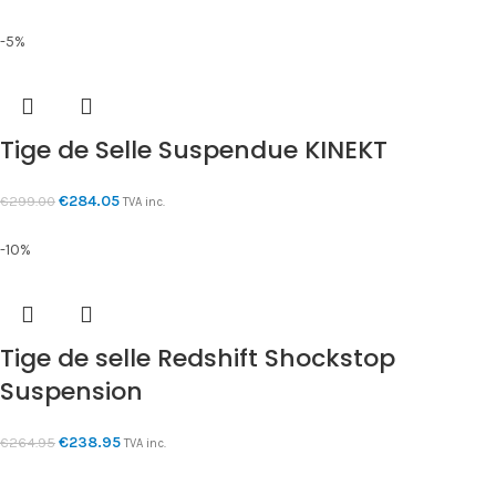
-5%
Tige de Selle Suspendue KINEKT
€
284.05
€
299.00
TVA inc.
-10%
Tige de selle Redshift Shockstop
Suspension
€
238.95
€
264.95
TVA inc.