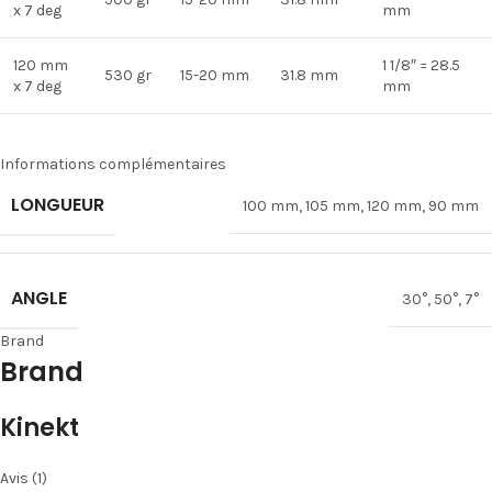
x 7 deg
mm
120 mm
1 1/8″ = 28.5
530 gr
15-20 mm
31.8 mm
x 7 deg
mm
Informations complémentaires
LONGUEUR
100 mm
,
105 mm
,
120 mm
,
90 mm
ANGLE
30°
,
50°
,
7°
Brand
Brand
Kinekt
Avis (1)