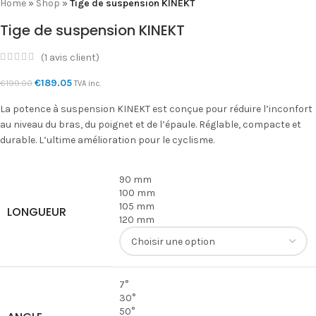
Home
»
Shop
»
Tige de suspension KINEKT
Tige de suspension KINEKT
(
1
avis client)
€
189.05
€
199.00
TVA inc.
La potence à suspension KINEKT est conçue pour réduire l’inconfort
au niveau du bras, du poignet et de l’épaule. Réglable, compacte et
durable. L’ultime amélioration pour le cyclisme.
90 mm
100 mm
105 mm
LONGUEUR
120 mm
7°
30°
50°