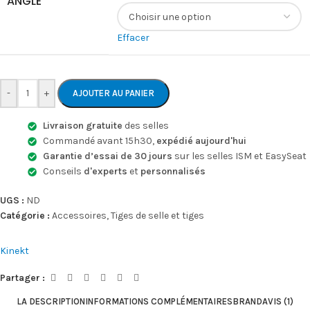
ANGLE
Effacer
-
+
AJOUTER AU PANIER
Livraison gratuite
des selles
Commandé avant 15h30,
expédié aujourd'hui
Garantie d’essai de 30 jours
sur les selles ISM et EasySeat
Conseils
d'experts
et
personnalisés
UGS :
ND
Catégorie :
Accessoires
,
Tiges de selle et tiges
Kinekt
Partager :
LA DESCRIPTION
INFORMATIONS COMPLÉMENTAIRES
BRAND
AVIS (1)