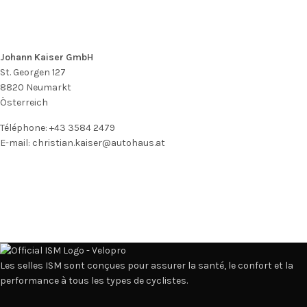
Johann Kaiser GmbH
St. Georgen 127
8820
Neumarkt
Österreich
Téléphone:
+43 3584 2479
E-mail:
christian.kaiser@autohaus.at
Les selles ISM sont conçues pour assurer la santé, le confort et la
performance à tous les types de cyclistes.